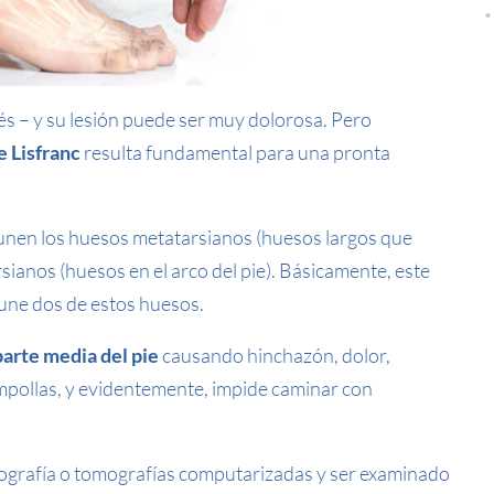
s – y su lesión puede ser muy dolorosa. Pero
e Lisfranc
resulta fundamental para una pronta
e unen los huesos metatarsianos (huesos largos que
rsianos (huesos en el arco del pie). Básicamente, este
 une dos de estos huesos.
 parte media del pie
causando hinchazón, dolor,
mpollas, y evidentemente, impide caminar con
iografía o tomografías computarizadas y ser examinado