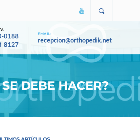
TA
EMAIL:
0-0188
recepcion@orthopedik.net
8-8127
É SE DEBE HACER?
ULTIMOS ARTÍCULOS