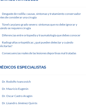
Desgaste de rodilla: causas, síntomas y tratamiento conservador
ntes de considerar una cirugía
Túnel carpiano grado severo: síntomas que no debe ignorar y
uándo se requiere cirugía
Diferencias entre ortopedia y traumatología que debes conocer
Radiografías ortopédicas: ¿qué pueden detectar y cuándo
olicitarlas?
Consecuencias reales de las lesiones deportivas mal tratadas
MÉDICOS ESPECIALISTAS
Dr. Rodolfo Ivancovich
Dr. Mauricio Eugenin
Dr. Oscar Castro Aragón
Dr. Lisandro Jiménez Quirós