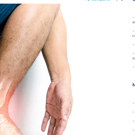
a
c
s