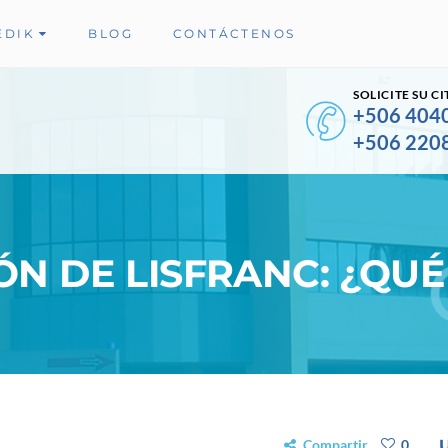
EDIK
BLOG
CONTÁCTENOS
SOLICITE SU CI
+506 404
+506 220
ÓN DE LISFRANC: ¿QU
Compartir
0