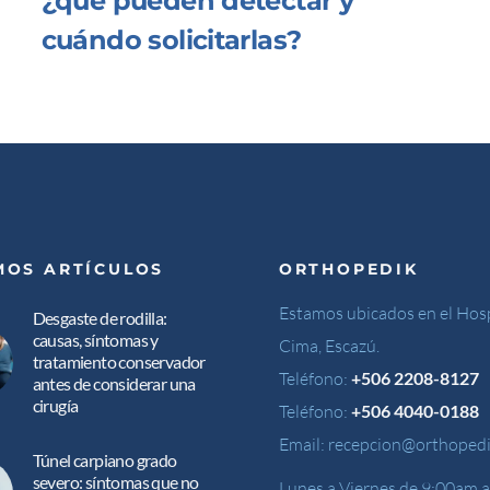
¿qué pueden detectar y
cuándo solicitarlas?
MOS ARTÍCULOS
ORTHOPEDIK
Estamos ubicados en el Hosp
Desgaste de rodilla:
causas, síntomas y
Cima, Escazú.
tratamiento conservador
Teléfono:
+506 2208-8127
antes de considerar una
cirugía
Teléfono:
+506 4040-0188
Email:
recepcion@orthopedi
Túnel carpiano grado
severo: síntomas que no
Lunes a Viernes de 9:00am a