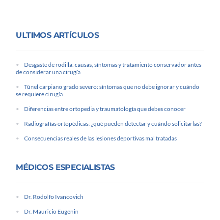
ULTIMOS ARTÍCULOS
Desgaste de rodilla: causas, síntomas y tratamiento conservador antes
de considerar una cirugía
Túnel carpiano grado severo: síntomas que no debe ignorar y cuándo
se requiere cirugía
Diferencias entre ortopedia y traumatología que debes conocer
Radiografías ortopédicas: ¿qué pueden detectar y cuándo solicitarlas?
Consecuencias reales de las lesiones deportivas mal tratadas
MÉDICOS ESPECIALISTAS
Dr. Rodolfo Ivancovich
Dr. Mauricio Eugenin