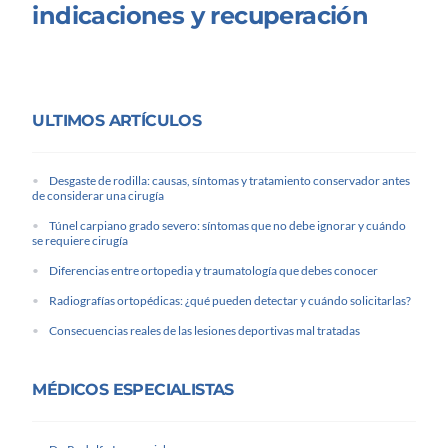
indicaciones y recuperación
ULTIMOS ARTÍCULOS
Desgaste de rodilla: causas, síntomas y tratamiento conservador antes
de considerar una cirugía
Túnel carpiano grado severo: síntomas que no debe ignorar y cuándo
se requiere cirugía
Diferencias entre ortopedia y traumatología que debes conocer
Radiografías ortopédicas: ¿qué pueden detectar y cuándo solicitarlas?
Consecuencias reales de las lesiones deportivas mal tratadas
MÉDICOS ESPECIALISTAS