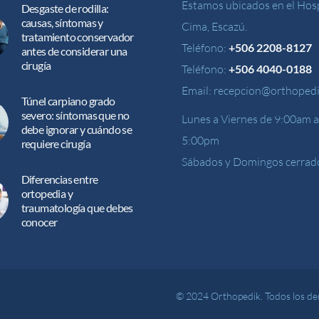
Estamos ubicados en el Hosp
Desgaste de rodilla:
causas, síntomas y
Cima, Escazú.
tratamiento conservador
Teléfono:
+506 2208-8127
antes de considerar una
cirugía
Teléfono:
+506 4040-0188
Email:
recepcion@orthopedi
Túnel carpiano grado
severo: síntomas que no
Lunes a Viernes de 9:00am a
debe ignorar y cuándo se
5:00pm
requiere cirugía
Sábados y Domingos cerrad
Diferencias entre
ortopedia y
traumatología que debes
conocer
© 2024 Orthopedik. Todos los de