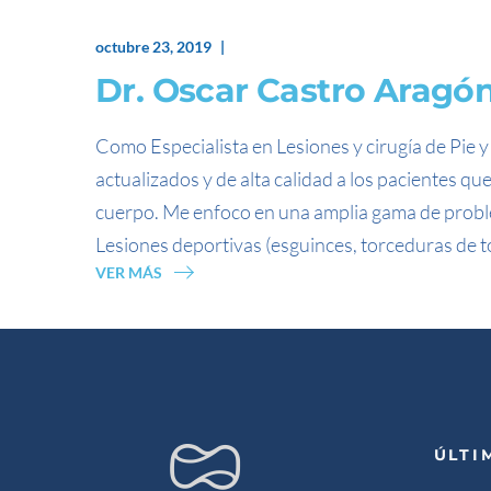
octubre 23, 2019
Dr. Oscar Castro Aragó
Como Especialista en Lesiones y cirugía de Pie y
actualizados y de alta calidad a los pacientes q
cuerpo. Me enfoco en una amplia gama de probl
Lesiones deportivas (esguinces, torceduras de to
VER MÁS
ÚLTI