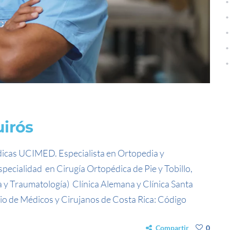
uirós
icas UCIMED. Especialista en Ortopedia y
ecialidad en Cirugía Ortopédica de Pie y Tobillo,
y Traumatología) Clínica Alemana y Clínica Santa
io de Médicos y Cirujanos de Costa Rica: Código
Compartir
0