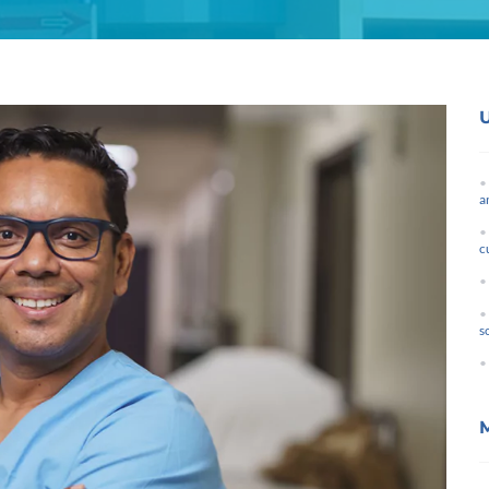
a
c
s