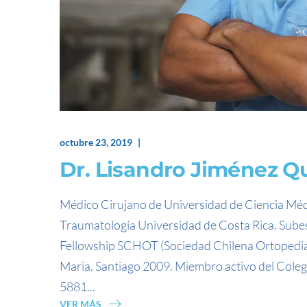
octubre 23, 2019
Dr. Lisandro Jiménez Q
Médico Cirujano de Universidad de Ciencia Méd
Traumatología Universidad de Costa Rica. Subesp
Fellowship SCHOT (Sociedad Chilena Ortopedia 
Maria. Santiago 2009. Miembro activo del Coleg
5881...
VER MÁS