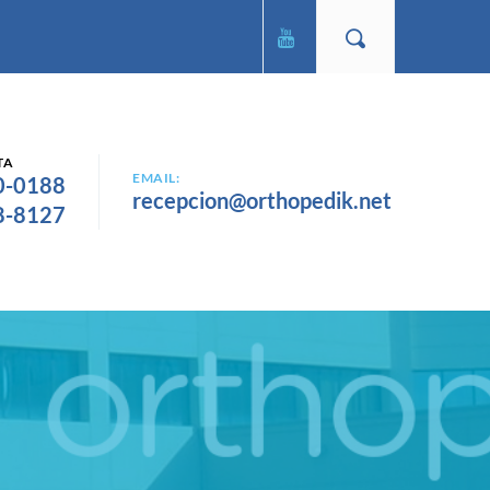
TA
EMAIL:
0-0188
recepcion@orthopedik.net
8-8127