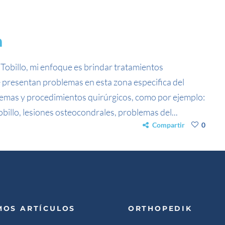
n
 Tobillo, mi enfoque es brindar tratamientos
ue presentan problemas en esta zona especifica del
emas y procedimientos quirúrgicos, como por ejemplo:
billo, lesiones osteocondrales, problemas del...
Compartir
0
MOS ARTÍCULOS
ORTHOPEDIK