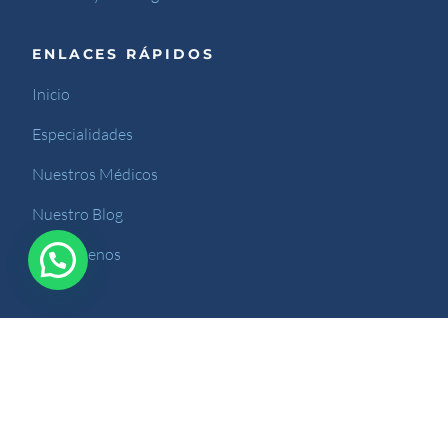
ENLACES RÁPIDOS
Inicio
Especialidades
Nuestros Médicos
Nuestro Blog
Contáctenos
Sitio desarrollado por Kreativarte.com
© 2024 Orthopedik. Todos los derechos reservados.
/
|
Agencias SEO en Costa Rica