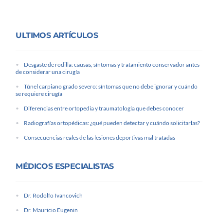
ULTIMOS ARTÍCULOS
Desgaste de rodilla: causas, síntomas y tratamiento conservador antes
de considerar una cirugía
Túnel carpiano grado severo: síntomas que no debe ignorar y cuándo
se requiere cirugía
Diferencias entre ortopedia y traumatología que debes conocer
Radiografías ortopédicas: ¿qué pueden detectar y cuándo solicitarlas?
Consecuencias reales de las lesiones deportivas mal tratadas
MÉDICOS ESPECIALISTAS
Dr. Rodolfo Ivancovich
Dr. Mauricio Eugenin