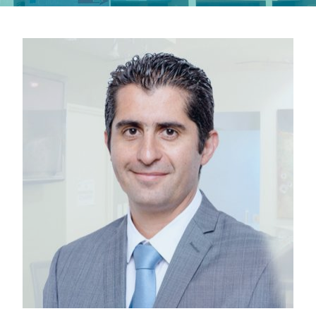
ORTOPEDIA Y TRAUMATOLOGÍA
Dr. Mauricio Eugenin
+506 2208-8127
+506 4040-0188
meugenin@orthopedik.net