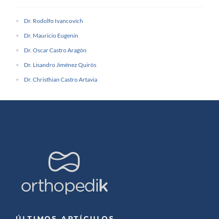
Dr. Rodolfo Ivancovich
Dr. Mauricio Eugenin
Dr. Oscar Castro Aragón
Dr. Lisandro Jiménez Quirós
Dr. Christhian Castro Artavia
ÚLTIMOS ARTÍCULOS