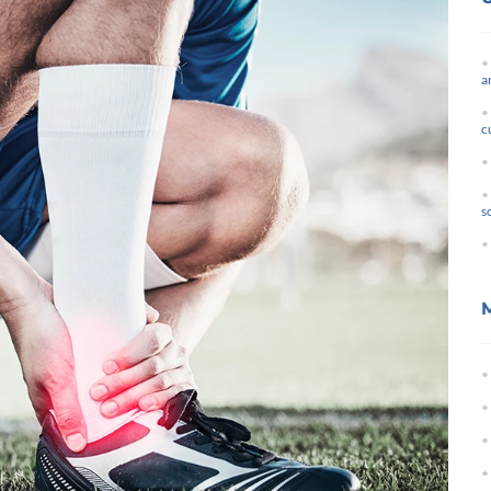
a
c
s