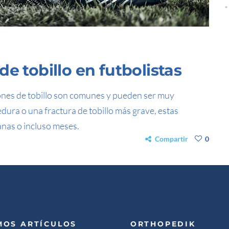
e tobillo en futbolistas
iones de tobillo son comunes y pueden ser muy
edura o una fractura de tobillo más grave, estas
anas o incluso meses.
Compartir
0
MOS ARTÍCULOS
ORTHOPEDIK