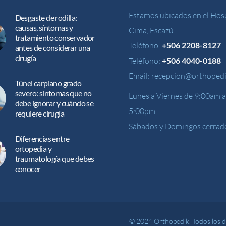
Estamos ubicados en el Hosp
Desgaste de rodilla:
causas, síntomas y
Cima, Escazú.
tratamiento conservador
Teléfono:
+506 2208-8127
antes de considerar una
cirugía
Teléfono:
+506 4040-0188
Email:
recepcion@orthopedi
Túnel carpiano grado
severo: síntomas que no
Lunes a Viernes de 9:00am a
debe ignorar y cuándo se
5:00pm
requiere cirugía
Sábados y Domingos cerrad
Diferencias entre
ortopedia y
traumatología que debes
conocer
© 2024 Orthopedik. Todos los 