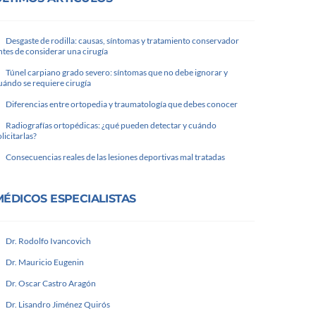
Desgaste de rodilla: causas, síntomas y tratamiento conservador
ntes de considerar una cirugía
Túnel carpiano grado severo: síntomas que no debe ignorar y
uándo se requiere cirugía
Diferencias entre ortopedia y traumatología que debes conocer
Radiografías ortopédicas: ¿qué pueden detectar y cuándo
olicitarlas?
Consecuencias reales de las lesiones deportivas mal tratadas
MÉDICOS ESPECIALISTAS
Dr. Rodolfo Ivancovich
Dr. Mauricio Eugenin
Dr. Oscar Castro Aragón
Dr. Lisandro Jiménez Quirós