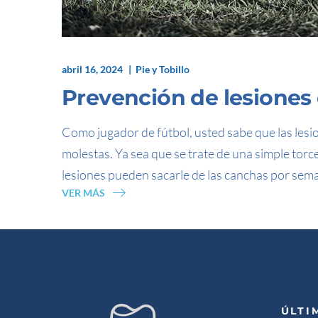
abril 16, 2024
Pie y Tobillo
Prevención de lesiones d
Como jugador de fútbol, usted sabe que las les
molestas. Ya sea que se trate de una simple torc
lesiones pueden sacarle de las canchas por sem
VER MÁS
ÚLTI