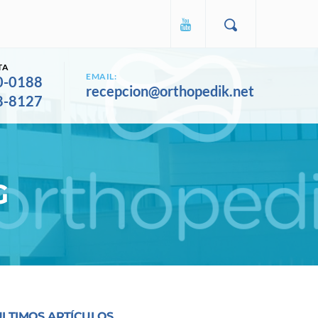
TA
EMAIL:
0-0188
recepcion@orthopedik.net
8-8127
G
ULTIMOS ARTÍCULOS