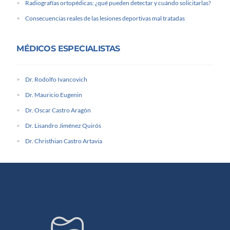
Radiografías ortopédicas: ¿qué pueden detectar y cuándo solicitarlas?
Consecuencias reales de las lesiones deportivas mal tratadas
MÉDICOS ESPECIALISTAS
Dr. Rodolfo Ivancovich
Dr. Mauricio Eugenin
Dr. Oscar Castro Aragón
Dr. Lisandro Jiménez Quirós
Dr. Christhian Castro Artavia