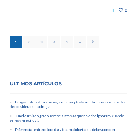
0
1
2
3
4
5
6
ULTIMOS ARTÍCULOS
Desgaste de rodilla: causas, síntomas y tratamiento conservador antes
de considerar una cirugía
Túnel carpiano grado severo: síntomas que no debe ignorar y cuándo
se requiere cirugía
Diferencias entre ortopedia y traumatología que debes conocer