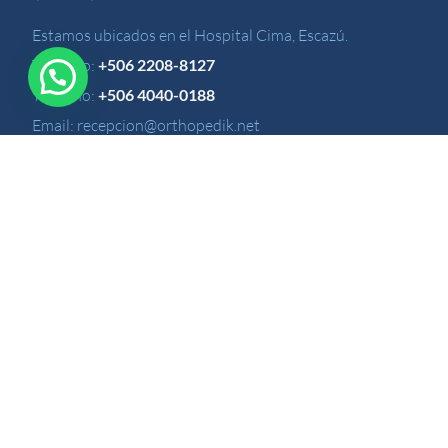
Estamos ubicados en el Hospital Cima, Escazú.
Teléfono:
+506 2208-8127
Teléfono:
+506 4040-0188
Email:
recepcion@orthopedik.net
Lunes a Viernes de 9:00am a 5:00pm
Sábados y Domingos cerrado.
ENLACES RÁPIDOS
Inicio
Especialidades
Nuestros Médicos
Nuestro Blog