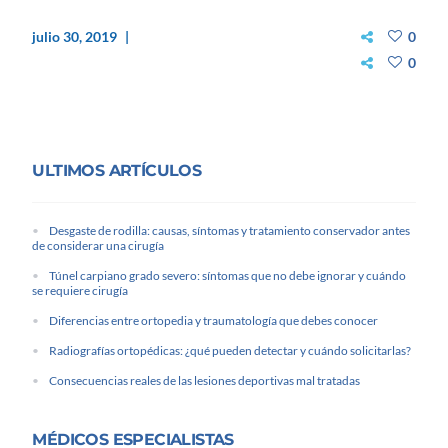
julio 30, 2019
0
0
ULTIMOS ARTÍCULOS
Desgaste de rodilla: causas, síntomas y tratamiento conservador antes
de considerar una cirugía
Túnel carpiano grado severo: síntomas que no debe ignorar y cuándo
se requiere cirugía
Diferencias entre ortopedia y traumatología que debes conocer
Radiografías ortopédicas: ¿qué pueden detectar y cuándo solicitarlas?
Consecuencias reales de las lesiones deportivas mal tratadas
MÉDICOS ESPECIALISTAS