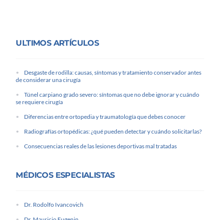
ULTIMOS ARTÍCULOS
Desgaste de rodilla: causas, síntomas y tratamiento conservador antes
de considerar una cirugía
Túnel carpiano grado severo: síntomas que no debe ignorar y cuándo
se requiere cirugía
Diferencias entre ortopedia y traumatología que debes conocer
Radiografías ortopédicas: ¿qué pueden detectar y cuándo solicitarlas?
Consecuencias reales de las lesiones deportivas mal tratadas
MÉDICOS ESPECIALISTAS
Dr. Rodolfo Ivancovich
Dr. Mauricio Eugenin