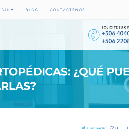
EDIK
BLOG
CONTÁCTENOS
SOLICITE SU CI
+506 404
+506 220
TOPÉDICAS: ¿QUÉ PU
ARLAS?
Compartir
0