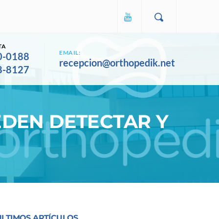
TA
EMAIL:
0-0188
recepcion@orthopedik.net
8-8127
EDEN DETECTAR Y
ULTIMOS ARTÍCULOS