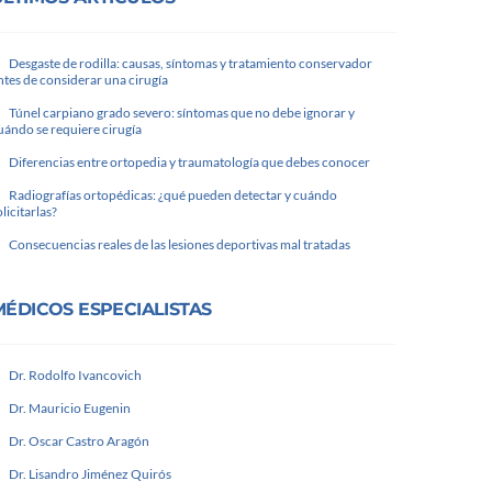
Desgaste de rodilla: causas, síntomas y tratamiento conservador
ntes de considerar una cirugía
Túnel carpiano grado severo: síntomas que no debe ignorar y
uándo se requiere cirugía
Diferencias entre ortopedia y traumatología que debes conocer
Radiografías ortopédicas: ¿qué pueden detectar y cuándo
olicitarlas?
Consecuencias reales de las lesiones deportivas mal tratadas
MÉDICOS ESPECIALISTAS
Dr. Rodolfo Ivancovich
Dr. Mauricio Eugenin
Dr. Oscar Castro Aragón
Dr. Lisandro Jiménez Quirós