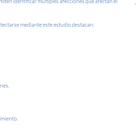
miten identificar múltiples afecciones que afectan el
etectarse mediante este estudio destacan:
.
ones.
imiento.