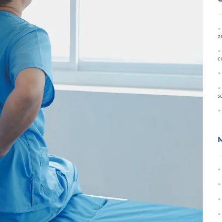
a
c
s