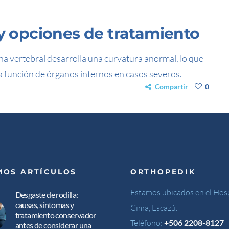
 y opciones de tratamiento
mna vertebral desarrolla una curvatura anormal, lo que
 la función de órganos internos en casos severos.
Compartir
0
MOS ARTÍCULOS
ORTHOPEDIK
Estamos ubicados en el Hosp
Desgaste de rodilla:
causas, síntomas y
Cima, Escazú.
tratamiento conservador
Teléfono:
+506 2208-8127
antes de considerar una