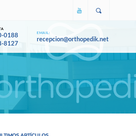
TA
EMAIL:
0-0188
recepcion@orthopedik.net
8-8127
ULTIMOS ARTÍCULOS