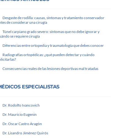
Desgaste de rodilla: causas, síntomas y tratamiento conservador
ntes de considerar una cirugía
Túnel carpiano grado severo: síntomas que no debe ignorar y
uándo se requiere cirugía
Diferencias entre ortopedia y traumatología que debes conocer
Radiografías ortopédicas: ¿qué pueden detectar y cuándo
olicitarlas?
Consecuencias reales de las lesiones deportivas mal tratadas
MÉDICOS ESPECIALISTAS
Dr. Rodolfo Ivancovich
Dr. Mauricio Eugenin
Dr. Oscar Castro Aragón
Dr. Lisandro Jiménez Quirós