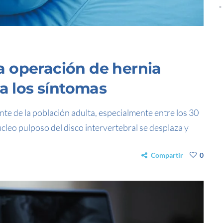
 operación de hernia
 a los síntomas
nte de la población adulta, especialmente entre los 30
cleo pulposo del disco intervertebral se desplaza y
Compartir
0