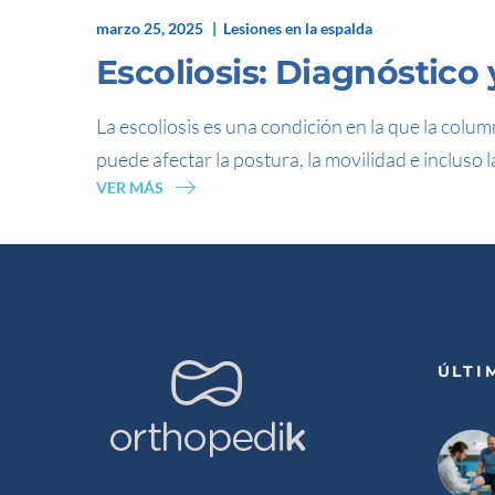
marzo 25, 2025
Lesiones en la espalda
Escoliosis: Diagnóstico
La escoliosis es una condición en la que la colu
puede afectar la postura, la movilidad e incluso
VER MÁS
ÚLTI