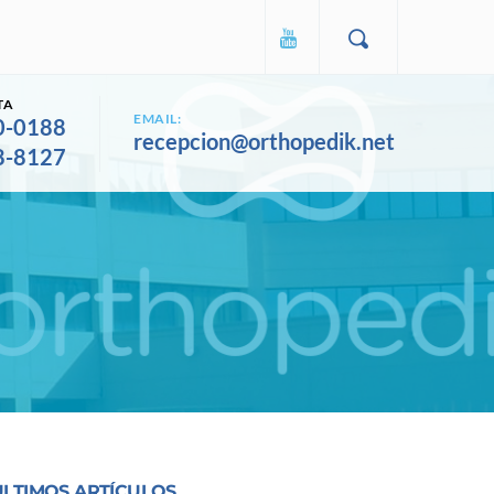
TA
EMAIL:
0-0188
recepcion@orthopedik.net
8-8127
ULTIMOS ARTÍCULOS