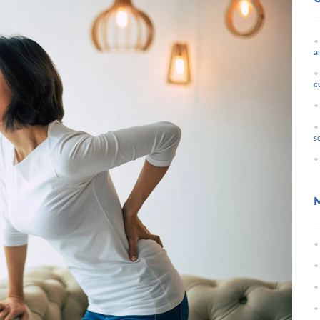
a
c
s