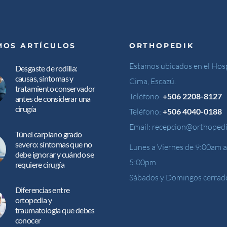
MOS ARTÍCULOS
ORTHOPEDIK
Estamos ubicados en el Hosp
Desgaste de rodilla:
causas, síntomas y
Cima, Escazú.
tratamiento conservador
Teléfono:
+506 2208-8127
antes de considerar una
cirugía
Teléfono:
+506 4040-0188
Email:
recepcion@orthopedi
Túnel carpiano grado
severo: síntomas que no
Lunes a Viernes de 9:00am a
debe ignorar y cuándo se
5:00pm
requiere cirugía
Sábados y Domingos cerrad
Diferencias entre
ortopedia y
traumatología que debes
conocer