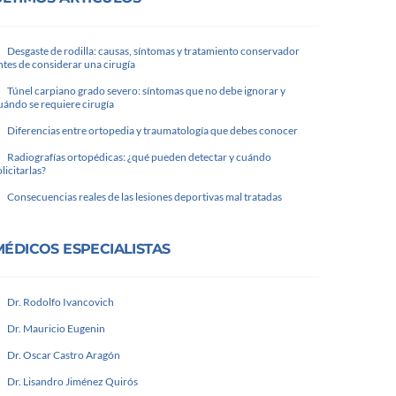
Desgaste de rodilla: causas, síntomas y tratamiento conservador
ntes de considerar una cirugía
Túnel carpiano grado severo: síntomas que no debe ignorar y
uándo se requiere cirugía
Diferencias entre ortopedia y traumatología que debes conocer
Radiografías ortopédicas: ¿qué pueden detectar y cuándo
olicitarlas?
Consecuencias reales de las lesiones deportivas mal tratadas
MÉDICOS ESPECIALISTAS
Dr. Rodolfo Ivancovich
Dr. Mauricio Eugenin
Dr. Oscar Castro Aragón
Dr. Lisandro Jiménez Quirós