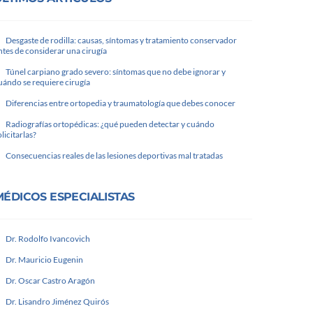
Desgaste de rodilla: causas, síntomas y tratamiento conservador
ntes de considerar una cirugía
Túnel carpiano grado severo: síntomas que no debe ignorar y
uándo se requiere cirugía
Diferencias entre ortopedia y traumatología que debes conocer
Radiografías ortopédicas: ¿qué pueden detectar y cuándo
olicitarlas?
Consecuencias reales de las lesiones deportivas mal tratadas
MÉDICOS ESPECIALISTAS
Dr. Rodolfo Ivancovich
Dr. Mauricio Eugenin
Dr. Oscar Castro Aragón
Dr. Lisandro Jiménez Quirós