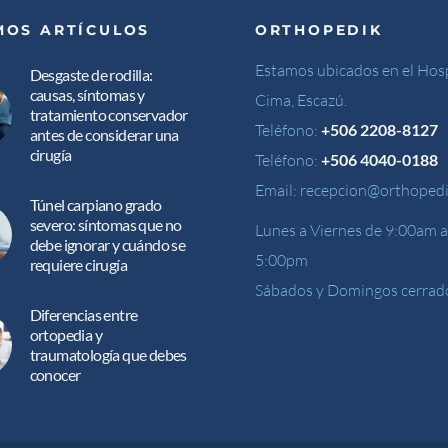
MOS ARTÍCULOS
ORTHOPEDIK
Estamos ubicados en el Hosp
Desgaste de rodilla:
causas, síntomas y
Cima, Escazú.
tratamiento conservador
Teléfono:
+506 2208-8127
antes de considerar una
cirugía
Teléfono:
+506 4040-0188
Email:
recepcion@orthopedi
Túnel carpiano grado
severo: síntomas que no
Lunes a Viernes de 9:00am a
debe ignorar y cuándo se
5:00pm
requiere cirugía
Sábados y Domingos cerrad
Diferencias entre
ortopedia y
traumatología que debes
conocer