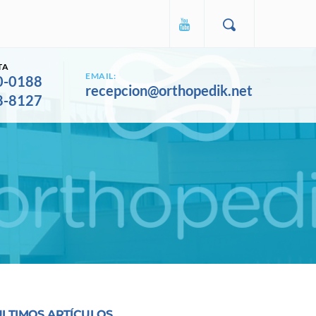
TA
EMAIL:
0-0188
recepcion@orthopedik.net
8-8127
ULTIMOS ARTÍCULOS