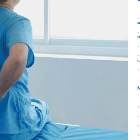
a
c
s