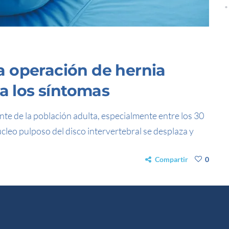
 operación de hernia
 a los síntomas
nte de la población adulta, especialmente entre los 30
cleo pulposo del disco intervertebral se desplaza y
Compartir
0