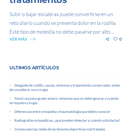
Subir o bajar escaleras puede convertirse en un
reto diario cuando se presenta dolor en la rodilla.
Este tipo de molestia no debe pasarse por alto…
VER MÁS
0
ULTIMOS ARTÍCULOS
Desgaste de rodilla: causas, síntomas y tratamiento conservador antes
de considerar una cirugía
Túnel carpiano grado severo: síntomas que no debe ignorar y cuándo
se requiere cirugía
Diferencias entre ortopedia y traumatología que debes conocer
Radiografías ortopédicas: ¿qué pueden detectar y cuándo solicitarlas?
Consecuencias reales de las lesiones deportivas mal tratadas