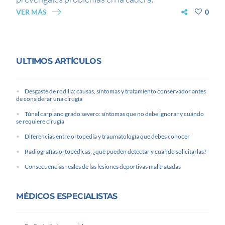
VER MÁS
0
ULTIMOS ARTÍCULOS
Desgaste de rodilla: causas, síntomas y tratamiento conservador antes
de considerar una cirugía
Túnel carpiano grado severo: síntomas que no debe ignorar y cuándo
se requiere cirugía
Diferencias entre ortopedia y traumatología que debes conocer
Radiografías ortopédicas: ¿qué pueden detectar y cuándo solicitarlas?
Consecuencias reales de las lesiones deportivas mal tratadas
MÉDICOS ESPECIALISTAS