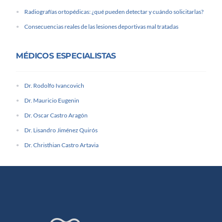
Radiografías ortopédicas: ¿qué pueden detectar y cuándo solicitarlas?
Consecuencias reales de las lesiones deportivas mal tratadas
MÉDICOS ESPECIALISTAS
Dr. Rodolfo Ivancovich
Dr. Mauricio Eugenin
Dr. Oscar Castro Aragón
Dr. Lisandro Jiménez Quirós
Dr. Christhian Castro Artavia