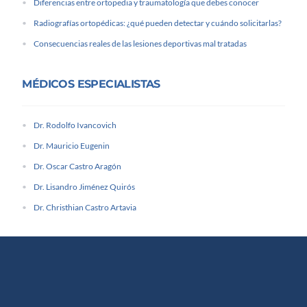
Diferencias entre ortopedia y traumatología que debes conocer
Radiografías ortopédicas: ¿qué pueden detectar y cuándo solicitarlas?
Consecuencias reales de las lesiones deportivas mal tratadas
MÉDICOS ESPECIALISTAS
Dr. Rodolfo Ivancovich
Dr. Mauricio Eugenin
Dr. Oscar Castro Aragón
Dr. Lisandro Jiménez Quirós
Dr. Christhian Castro Artavia