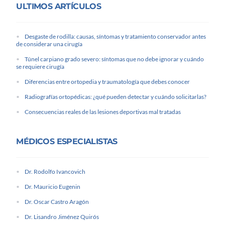
ULTIMOS ARTÍCULOS
Desgaste de rodilla: causas, síntomas y tratamiento conservador antes
de considerar una cirugía
Túnel carpiano grado severo: síntomas que no debe ignorar y cuándo
se requiere cirugía
Diferencias entre ortopedia y traumatología que debes conocer
Radiografías ortopédicas: ¿qué pueden detectar y cuándo solicitarlas?
Consecuencias reales de las lesiones deportivas mal tratadas
MÉDICOS ESPECIALISTAS
Dr. Rodolfo Ivancovich
Dr. Mauricio Eugenin
Dr. Oscar Castro Aragón
Dr. Lisandro Jiménez Quirós