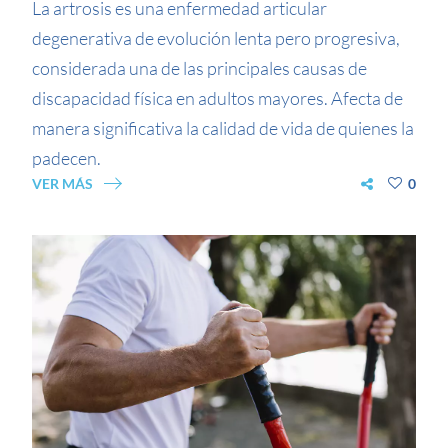
La artrosis es una enfermedad articular
degenerativa de evolución lenta pero progresiva,
considerada una de las principales causas de
discapacidad física en adultos mayores. Afecta de
manera significativa la calidad de vida de quienes la
padecen.
VER MÁS
0