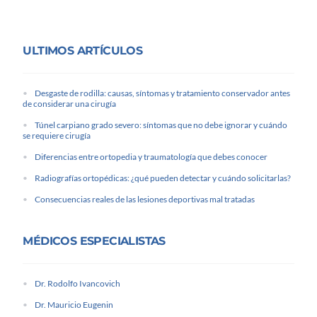
ULTIMOS ARTÍCULOS
Desgaste de rodilla: causas, síntomas y tratamiento conservador antes
de considerar una cirugía
Túnel carpiano grado severo: síntomas que no debe ignorar y cuándo
se requiere cirugía
Diferencias entre ortopedia y traumatología que debes conocer
Radiografías ortopédicas: ¿qué pueden detectar y cuándo solicitarlas?
Consecuencias reales de las lesiones deportivas mal tratadas
MÉDICOS ESPECIALISTAS
Dr. Rodolfo Ivancovich
Dr. Mauricio Eugenin