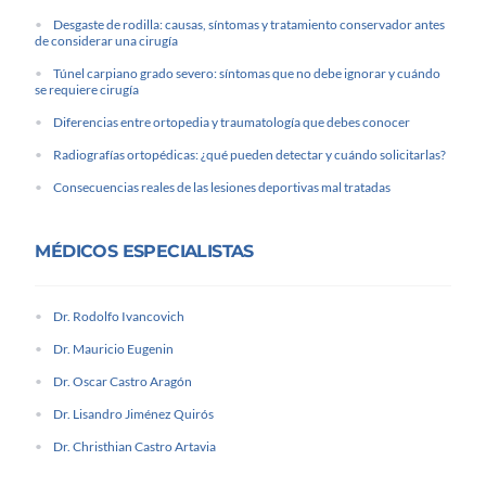
Desgaste de rodilla: causas, síntomas y tratamiento conservador antes
de considerar una cirugía
Túnel carpiano grado severo: síntomas que no debe ignorar y cuándo
se requiere cirugía
Diferencias entre ortopedia y traumatología que debes conocer
Radiografías ortopédicas: ¿qué pueden detectar y cuándo solicitarlas?
Consecuencias reales de las lesiones deportivas mal tratadas
MÉDICOS ESPECIALISTAS
Dr. Rodolfo Ivancovich
Dr. Mauricio Eugenin
Dr. Oscar Castro Aragón
Dr. Lisandro Jiménez Quirós
Dr. Christhian Castro Artavia