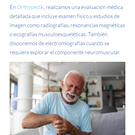
En
Orthopedik
, realizamos una evaluación médica
detallada que incluye examen físico y estudios de
imagen como radiografías, resonancias magnéticas
o ecografías musculoesqueléticas. También
disponemos de electromiografías cuando se
requiere explorar el componente neuromuscular.