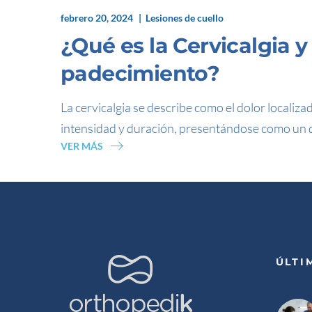
febrero 20, 2024
Lesiones de cuello
¿Qué es la Cervicalgia 
padecimiento?
La cervicalgia se describe como el dolor localizad
intensidad y duración, presentándose como un 
VER MÁS
ÚLTI