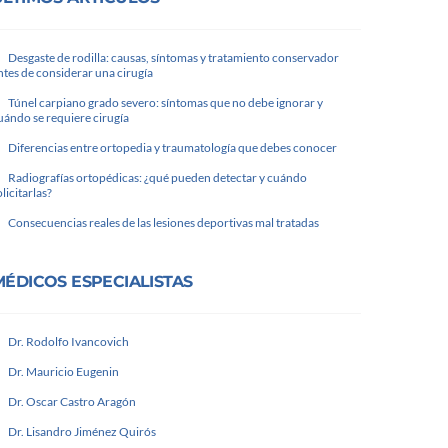
Desgaste de rodilla: causas, síntomas y tratamiento conservador
ntes de considerar una cirugía
Túnel carpiano grado severo: síntomas que no debe ignorar y
uándo se requiere cirugía
Diferencias entre ortopedia y traumatología que debes conocer
Radiografías ortopédicas: ¿qué pueden detectar y cuándo
olicitarlas?
Consecuencias reales de las lesiones deportivas mal tratadas
MÉDICOS ESPECIALISTAS
Dr. Rodolfo Ivancovich
Dr. Mauricio Eugenin
Dr. Oscar Castro Aragón
Dr. Lisandro Jiménez Quirós