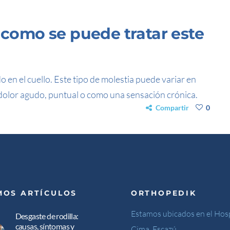
y como se puede tratar este
o en el cuello. Este tipo de molestia puede variar en
dolor agudo, puntual o como una sensación crónica.
Compartir
0
MOS ARTÍCULOS
ORTHOPEDIK
Estamos ubicados en el Hosp
Desgaste de rodilla:
causas, síntomas y
Cima, Escazú.