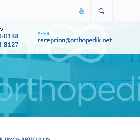
TA
EMAIL:
0-0188
recepcion@orthopedik.net
8-8127
ULTIMOS ARTÍCULOS