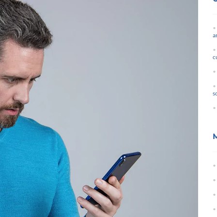
a
c
s