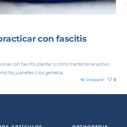
acticar con fascitis
nas con fascitis plantar y cómo mantenerse activo
omo los juanetes o los gemelos.
Compartir
0
MOS ARTÍCULOS
ORTHOPEDIK