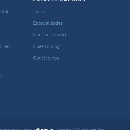
ital
Inicio
Especialidades
Nuestros Médicos
k.net
Nuestro Blog
Contáctenos
o.
rechos reservados.
/
|
Agencias SEO en Costa Rica