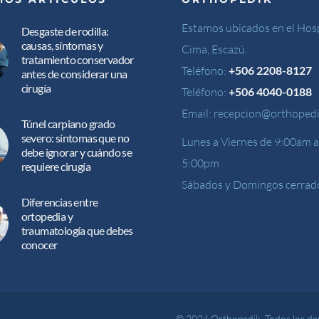
Estamos ubicados en el Hosp
Desgaste de rodilla:
causas, síntomas y
Cima, Escazú.
tratamiento conservador
Teléfono:
+506 2208-8127
antes de considerar una
cirugía
Teléfono:
+506 4040-0188
Email:
recepcion@orthopedi
Túnel carpiano grado
severo: síntomas que no
Lunes a Viernes de 9:00am a
debe ignorar y cuándo se
5:00pm
requiere cirugía
Sábados y Domingos cerrad
Diferencias entre
ortopedia y
traumatología que debes
conocer
© 2024 Orthopedik. Todos los de