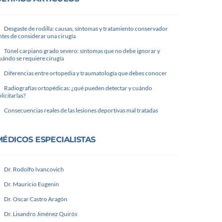
Desgaste de rodilla: causas, síntomas y tratamiento conservador
ntes de considerar una cirugía
Túnel carpiano grado severo: síntomas que no debe ignorar y
uándo se requiere cirugía
Diferencias entre ortopedia y traumatología que debes conocer
Radiografías ortopédicas: ¿qué pueden detectar y cuándo
olicitarlas?
Consecuencias reales de las lesiones deportivas mal tratadas
MÉDICOS ESPECIALISTAS
Dr. Rodolfo Ivancovich
Dr. Mauricio Eugenin
Dr. Oscar Castro Aragón
Dr. Lisandro Jiménez Quirós