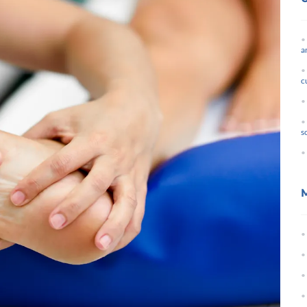
a
c
s