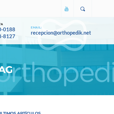
TA
EMAIL:
0-0188
recepcion@orthopedik.net
8-8127
TAG
ULTIMOS ARTÍCULOS