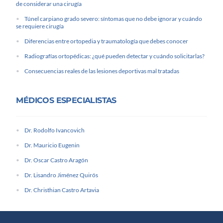
de considerar una cirugía
Túnel carpiano grado severo: síntomas que no debe ignorar y cuándo
se requiere cirugía
Diferencias entre ortopedia y traumatología que debes conocer
Radiografías ortopédicas: ¿qué pueden detectar y cuándo solicitarlas?
Consecuencias reales de las lesiones deportivas mal tratadas
MÉDICOS ESPECIALISTAS
Dr. Rodolfo Ivancovich
Dr. Mauricio Eugenin
Dr. Oscar Castro Aragón
Dr. Lisandro Jiménez Quirós
Dr. Christhian Castro Artavia