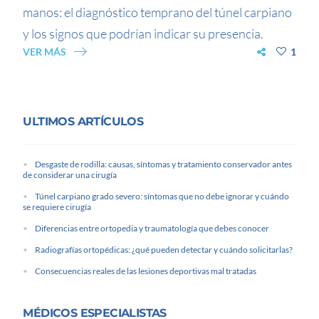
manos: el diagnóstico temprano del túnel carpiano
y los signos que podrían indicar su presencia.
VER MÁS
1
ULTIMOS ARTÍCULOS
Desgaste de rodilla: causas, síntomas y tratamiento conservador antes
de considerar una cirugía
Túnel carpiano grado severo: síntomas que no debe ignorar y cuándo
se requiere cirugía
Diferencias entre ortopedia y traumatología que debes conocer
Radiografías ortopédicas: ¿qué pueden detectar y cuándo solicitarlas?
Consecuencias reales de las lesiones deportivas mal tratadas
MÉDICOS ESPECIALISTAS