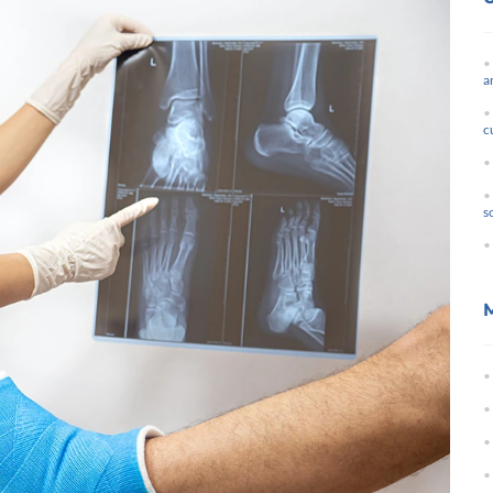
a
c
s