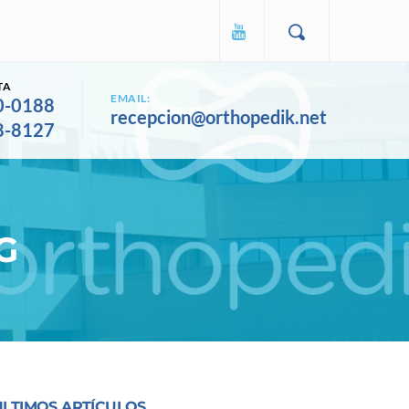
TA
EMAIL:
0-0188
recepcion@orthopedik.net
8-8127
G
ULTIMOS ARTÍCULOS