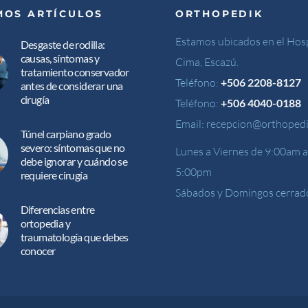
MOS ARTÍCULOS
ORTHOPEDIK
Estamos ubicados en el Hosp
Desgaste de rodilla:
causas, síntomas y
Cima, Escazú.
tratamiento conservador
Teléfono:
+506 2208-8127
antes de considerar una
cirugía
Teléfono:
+506 4040-0188
Email:
recepcion@orthopedi
Túnel carpiano grado
severo: síntomas que no
Lunes a Viernes de 9:00am a
debe ignorar y cuándo se
5:00pm
requiere cirugía
Sábados y Domingos cerrad
Diferencias entre
ortopedia y
traumatología que debes
conocer