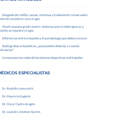
Desgaste de rodilla: causas, síntomas y tratamiento conservador
ntes de considerar una cirugía
Túnel carpiano grado severo: síntomas que no debe ignorar y
uándo se requiere cirugía
Diferencias entre ortopedia y traumatología que debes conocer
Radiografías ortopédicas: ¿qué pueden detectar y cuándo
olicitarlas?
Consecuencias reales de las lesiones deportivas mal tratadas
MÉDICOS ESPECIALISTAS
Dr. Rodolfo Ivancovich
Dr. Mauricio Eugenin
Dr. Oscar Castro Aragón
Dr. Lisandro Jiménez Quirós