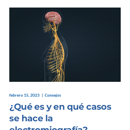
febrero 15, 2023
Consejos
¿Qué es y en qué casos
se hace la
electromiografía?