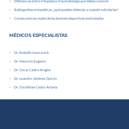
Diferencias entre ortopedia y traumatología que debes conocer
Radiografías ortopédicas: ¿qué pueden detectar y cuándo solicitarlas?
Consecuencias reales de las lesiones deportivas mal tratadas
MÉDICOS ESPECIALISTAS
Dr. Rodolfo Ivancovich
Dr. Mauricio Eugenin
Dr. Oscar Castro Aragón
Dr. Lisandro Jiménez Quirós
Dr. Christhian Castro Artavia