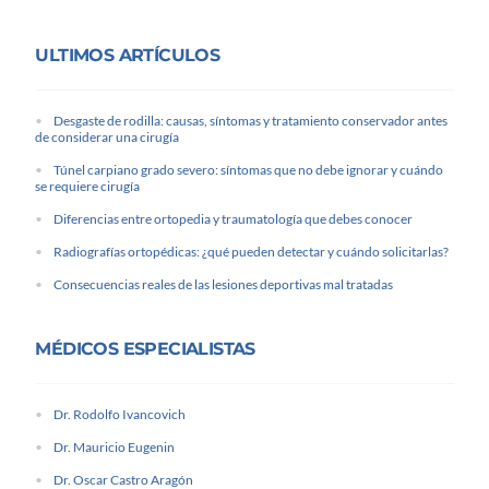
ULTIMOS ARTÍCULOS
Desgaste de rodilla: causas, síntomas y tratamiento conservador antes
de considerar una cirugía
Túnel carpiano grado severo: síntomas que no debe ignorar y cuándo
se requiere cirugía
Diferencias entre ortopedia y traumatología que debes conocer
Radiografías ortopédicas: ¿qué pueden detectar y cuándo solicitarlas?
Consecuencias reales de las lesiones deportivas mal tratadas
MÉDICOS ESPECIALISTAS
Dr. Rodolfo Ivancovich
Dr. Mauricio Eugenin
Dr. Oscar Castro Aragón