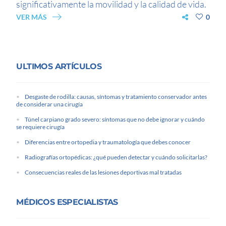
significativamente la movilidad y la calidad de vida.
VER MÁS
0
ULTIMOS ARTÍCULOS
Desgaste de rodilla: causas, síntomas y tratamiento conservador antes
de considerar una cirugía
Túnel carpiano grado severo: síntomas que no debe ignorar y cuándo
se requiere cirugía
Diferencias entre ortopedia y traumatología que debes conocer
Radiografías ortopédicas: ¿qué pueden detectar y cuándo solicitarlas?
Consecuencias reales de las lesiones deportivas mal tratadas
MÉDICOS ESPECIALISTAS