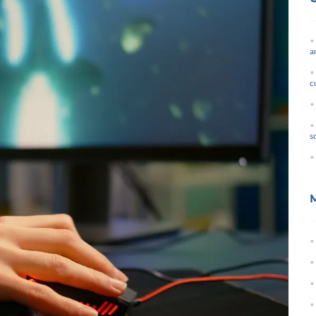
a
c
s