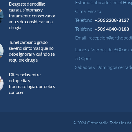
Estamos ubicados en el Hosp
Desgaste de rodilla:
causas, síntomas y
Cima, Escazú.
tratamiento conservador
Teléfono:
+506 2208-8127
antes de considerar una
cirugía
Teléfono:
+506 4040-0188
Email:
recepcion@orthopedi
Túnel carpiano grado
severo: síntomas que no
Lunes a Viernes de 9:00am a
debe ignorar y cuándo se
5:00pm
requiere cirugía
Sábados y Domingos cerrad
Diferencias entre
ortopedia y
traumatología que debes
conocer
© 2024 Orthopedik. Todos los de