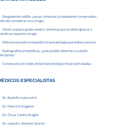
Desgaste de rodilla: causas, síntomas y tratamiento conservador
ntes de considerar una cirugía
Túnel carpiano grado severo: síntomas que no debe ignorar y
uándo se requiere cirugía
Diferencias entre ortopedia y traumatología que debes conocer
Radiografías ortopédicas: ¿qué pueden detectar y cuándo
olicitarlas?
Consecuencias reales de las lesiones deportivas mal tratadas
MÉDICOS ESPECIALISTAS
Dr. Rodolfo Ivancovich
Dr. Mauricio Eugenin
Dr. Oscar Castro Aragón
Dr. Lisandro Jiménez Quirós