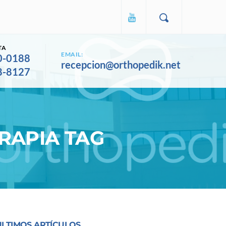
TA
EMAIL:
0-0188
recepcion@orthopedik.net
8-8127
RAPIA TAG
ULTIMOS ARTÍCULOS