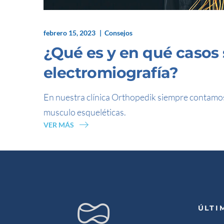
febrero 15, 2023
Consejos
¿Qué es y en qué casos 
electromiografía?
En nuestra clínica Orthopedik siempre contamos 
musculo esqueléticas.
VER MÁS
ÚLTI