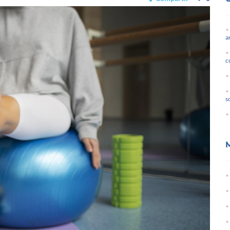
a
c
s