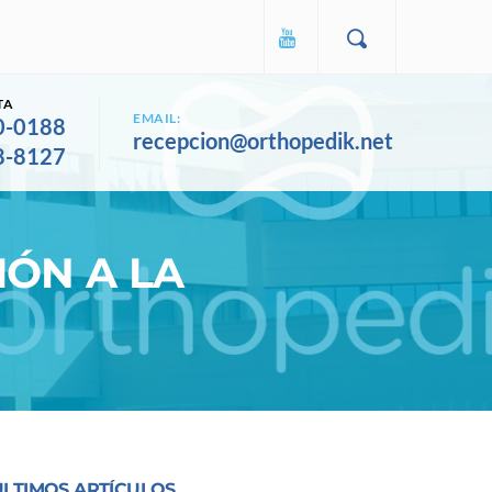
TA
EMAIL:
0-0188
recepcion@orthopedik.net
8-8127
IÓN A LA
ULTIMOS ARTÍCULOS