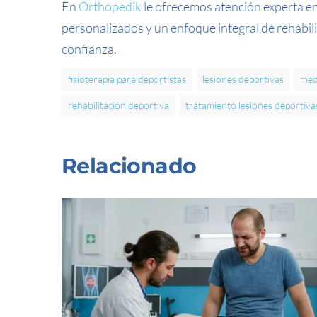
En
Orthopedik
le ofrecemos atención experta e
personalizados y un enfoque integral de rehabil
confianza.
fisioterapia para deportistas
lesiones deportivas
med
rehabilitación deportiva
tratamiento lesiones deportiva
Relacionado