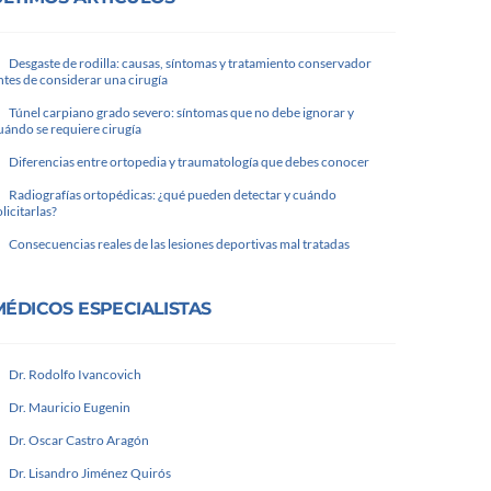
Desgaste de rodilla: causas, síntomas y tratamiento conservador
ntes de considerar una cirugía
Túnel carpiano grado severo: síntomas que no debe ignorar y
uándo se requiere cirugía
Diferencias entre ortopedia y traumatología que debes conocer
Radiografías ortopédicas: ¿qué pueden detectar y cuándo
olicitarlas?
Consecuencias reales de las lesiones deportivas mal tratadas
MÉDICOS ESPECIALISTAS
Dr. Rodolfo Ivancovich
Dr. Mauricio Eugenin
Dr. Oscar Castro Aragón
Dr. Lisandro Jiménez Quirós