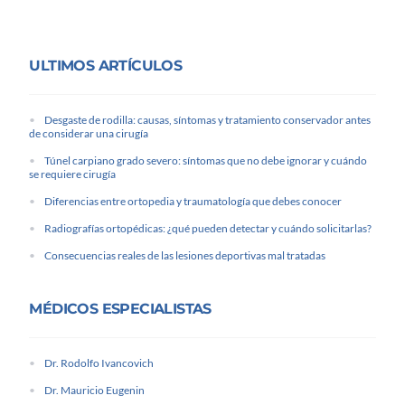
ULTIMOS ARTÍCULOS
Desgaste de rodilla: causas, síntomas y tratamiento conservador antes
de considerar una cirugía
Túnel carpiano grado severo: síntomas que no debe ignorar y cuándo
se requiere cirugía
Diferencias entre ortopedia y traumatología que debes conocer
Radiografías ortopédicas: ¿qué pueden detectar y cuándo solicitarlas?
Consecuencias reales de las lesiones deportivas mal tratadas
MÉDICOS ESPECIALISTAS
Dr. Rodolfo Ivancovich
Dr. Mauricio Eugenin