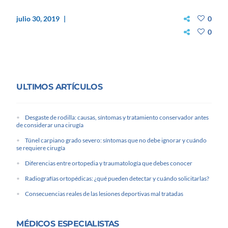
julio 30, 2019
0
0
ULTIMOS ARTÍCULOS
Desgaste de rodilla: causas, síntomas y tratamiento conservador antes
de considerar una cirugía
Túnel carpiano grado severo: síntomas que no debe ignorar y cuándo
se requiere cirugía
Diferencias entre ortopedia y traumatología que debes conocer
Radiografías ortopédicas: ¿qué pueden detectar y cuándo solicitarlas?
Consecuencias reales de las lesiones deportivas mal tratadas
MÉDICOS ESPECIALISTAS