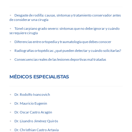
Desgaste de rodilla: causas, síntomas y tratamiento conservador antes
de considerar una cirugía
Túnel carpiano grado severo: síntomas que no debe ignorar y cuándo
se requiere cirugía
Diferencias entre ortopedia y traumatología que debes conocer
Radiografías ortopédicas: ¿qué pueden detectar y cuándo solicitarlas?
Consecuencias reales de las lesiones deportivas mal tratadas
MÉDICOS ESPECIALISTAS
Dr. Rodolfo Ivancovich
Dr. Mauricio Eugenin
Dr. Oscar Castro Aragón
Dr. Lisandro Jiménez Quirós
Dr. Christhian Castro Artavia