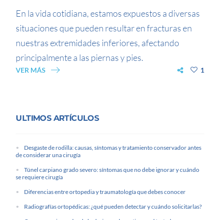
En la vida cotidiana, estamos expuestos a diversas
situaciones que pueden resultar en fracturas en
nuestras extremidades inferiores, afectando
principalmente a las piernas y pies.
VER MÁS
1
ULTIMOS ARTÍCULOS
Desgaste de rodilla: causas, síntomas y tratamiento conservador antes
de considerar una cirugía
Túnel carpiano grado severo: síntomas que no debe ignorar y cuándo
se requiere cirugía
Diferencias entre ortopedia y traumatología que debes conocer
Radiografías ortopédicas: ¿qué pueden detectar y cuándo solicitarlas?