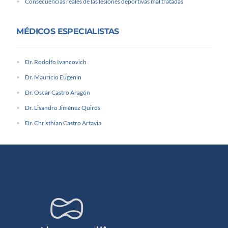
Consecuencias reales de las lesiones deportivas mal tratadas
MÉDICOS ESPECIALISTAS
Dr. Rodolfo Ivancovich
Dr. Mauricio Eugenin
Dr. Oscar Castro Aragón
Dr. Lisandro Jiménez Quirós
Dr. Christhian Castro Artavia