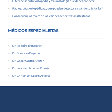
Diferencias entre ortopedia y traumatología que debes conocer
Radiografías ortopédicas: ¿qué pueden detectar y cuándo solicitarlas?
Consecuencias reales de las lesiones deportivas mal tratadas
MÉDICOS ESPECIALISTAS
Dr. Rodolfo Ivancovich
Dr. Mauricio Eugenin
Dr. Oscar Castro Aragón
Dr. Lisandro Jiménez Quirós
Dr. Christhian Castro Artavia