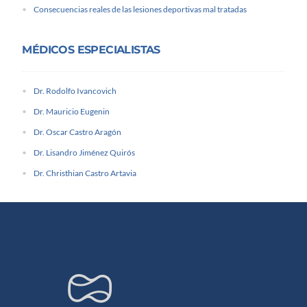
Consecuencias reales de las lesiones deportivas mal tratadas
MÉDICOS ESPECIALISTAS
Dr. Rodolfo Ivancovich
Dr. Mauricio Eugenin
Dr. Oscar Castro Aragón
Dr. Lisandro Jiménez Quirós
Dr. Christhian Castro Artavia