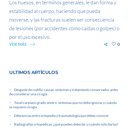
Los huesos, en términos generales, le dan forma y
estabilidad al cuerpo, haciendo que pueda
moverse, y las fracturas suelen ser consecuencia
de lesiones (por accidentes como caídas o golpes) o
por el uso excesivo.
VER MÁS
0
ULTIMOS ARTÍCULOS
Desgaste de rodilla: causas, síntomas y tratamiento conservador antes
de considerar una cirugía
Túnel carpiano grado severo: síntomas que no debe ignorar y cuándo
se requiere cirugía
Diferencias entre ortopedia y traumatología que debes conocer
Radiografías ortopédicas: ¿qué pueden detectar y cuándo solicitarlas?