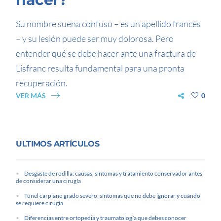
Su nombre suena confuso – es un apellido francés
– y su lesión puede ser muy dolorosa. Pero
entender qué se debe hacer ante una fractura de
Lisfranc resulta fundamental para una pronta
recuperación.
VER MÁS
0
ULTIMOS ARTÍCULOS
Desgaste de rodilla: causas, síntomas y tratamiento conservador antes
de considerar una cirugía
Túnel carpiano grado severo: síntomas que no debe ignorar y cuándo
se requiere cirugía
Diferencias entre ortopedia y traumatología que debes conocer