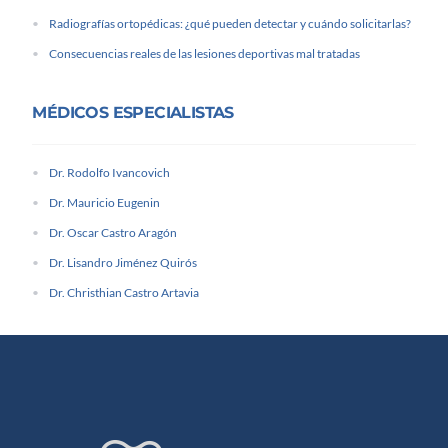
Radiografías ortopédicas: ¿qué pueden detectar y cuándo solicitarlas?
Consecuencias reales de las lesiones deportivas mal tratadas
MÉDICOS ESPECIALISTAS
Dr. Rodolfo Ivancovich
Dr. Mauricio Eugenin
Dr. Oscar Castro Aragón
Dr. Lisandro Jiménez Quirós
Dr. Christhian Castro Artavia