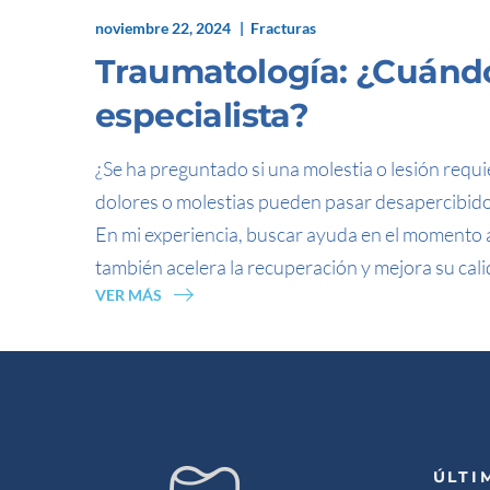
noviembre 22, 2024
Fracturas
Traumatología: ¿Cuándo
especialista?
¿Se ha preguntado si una molestia o lesión req
dolores o molestias pueden pasar desapercibido
En mi experiencia, buscar ayuda en el momento 
también acelera la recuperación y mejora su cali
VER MÁS
ÚLTI