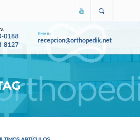
TA
EMAIL:
0-0188
recepcion@orthopedik.net
8-8127
TAG
ULTIMOS ARTÍCULOS