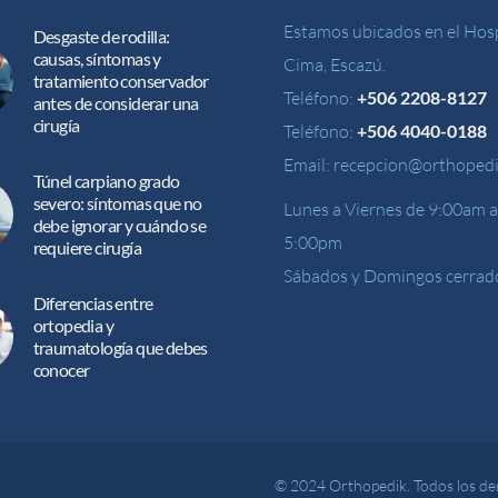
Estamos ubicados en el Hosp
Desgaste de rodilla:
causas, síntomas y
Cima, Escazú.
tratamiento conservador
Teléfono:
+506 2208-8127
antes de considerar una
cirugía
Teléfono:
+506 4040-0188
Email:
recepcion@orthopedi
Túnel carpiano grado
severo: síntomas que no
Lunes a Viernes de 9:00am a
debe ignorar y cuándo se
5:00pm
requiere cirugía
Sábados y Domingos cerrad
Diferencias entre
ortopedia y
traumatología que debes
conocer
© 2024 Orthopedik. Todos los de