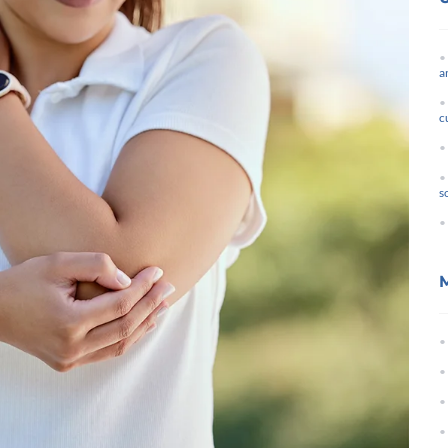
a
c
s