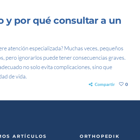
 y por qué consultar a un
uiere atención especializada? Muchas veces, pequeños
s, pero ignorarlos puede tener consecuencias graves.
adecuado no solo evita complicaciones, sino que
dad de vida.
Compartir
0
MOS ARTÍCULOS
ORTHOPEDIK