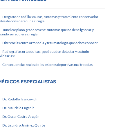
Desgaste de rodilla: causas, síntomas y tratamiento conservador
ntes de considerar una cirugía
Túnel carpiano grado severo: síntomas que no debe ignorar y
uándo se requiere cirugía
Diferencias entre ortopedia y traumatología que debes conocer
Radiografías ortopédicas: ¿qué pueden detectar y cuándo
olicitarlas?
Consecuencias reales de las lesiones deportivas mal tratadas
MÉDICOS ESPECIALISTAS
Dr. Rodolfo Ivancovich
Dr. Mauricio Eugenin
Dr. Oscar Castro Aragón
Dr. Lisandro Jiménez Quirós