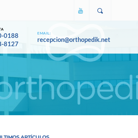
TA
EMAIL:
0-0188
recepcion@orthopedik.net
8-8127
ULTIMOS ARTÍCULOS