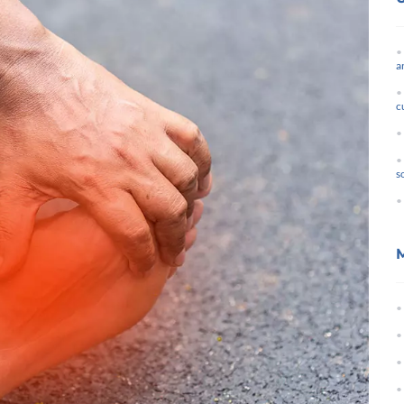
a
c
s