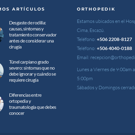
MOS ARTÍCULOS
ORTHOPEDIK
Estamos ubicados en el Hosp
Desgaste de rodilla:
causas, síntomas y
Cima, Escazú.
tratamiento conservador
Teléfono:
+506 2208-8127
antes de considerar una
cirugía
Teléfono:
+506 4040-0188
Email:
recepcion@orthopedi
Túnel carpiano grado
severo: síntomas que no
Lunes a Viernes de 9:00am a
debe ignorar y cuándo se
5:00pm
requiere cirugía
Sábados y Domingos cerrad
Diferencias entre
ortopedia y
traumatología que debes
conocer