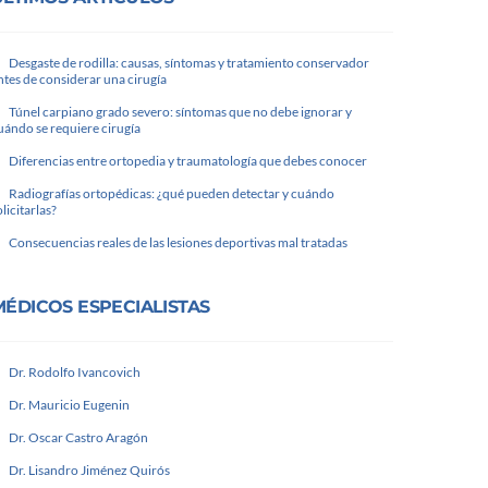
Desgaste de rodilla: causas, síntomas y tratamiento conservador
ntes de considerar una cirugía
Túnel carpiano grado severo: síntomas que no debe ignorar y
uándo se requiere cirugía
Diferencias entre ortopedia y traumatología que debes conocer
Radiografías ortopédicas: ¿qué pueden detectar y cuándo
olicitarlas?
Consecuencias reales de las lesiones deportivas mal tratadas
MÉDICOS ESPECIALISTAS
Dr. Rodolfo Ivancovich
Dr. Mauricio Eugenin
Dr. Oscar Castro Aragón
Dr. Lisandro Jiménez Quirós