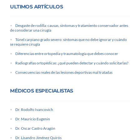
ULTIMOS ARTÍCULOS
Desgaste de rodilla: causas, síntomas y tratamiento conservador antes
de considerar una cirugía
Túnel carpiano grado severo: síntomas que no debe ignorar y cuándo
se requiere cirugía
Diferencias entre ortopedia y traumatología que debes conocer
Radiografías ortopédicas: ¿qué pueden detectar y cuándo solicitarlas?
Consecuencias reales de las lesiones deportivas mal tratadas
MÉDICOS ESPECIALISTAS
Dr. Rodolfo Ivancovich
Dr. Mauricio Eugenin
Dr. Oscar Castro Aragón
Dr. Lisandro Jiménez Quirós