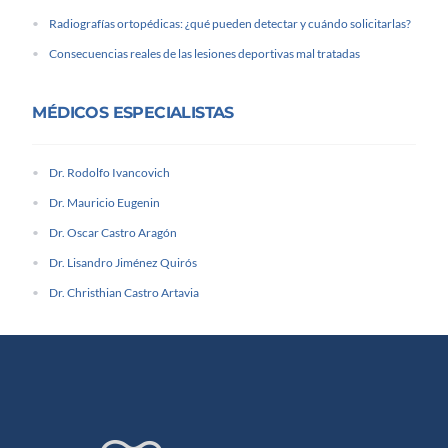
Radiografías ortopédicas: ¿qué pueden detectar y cuándo solicitarlas?
Consecuencias reales de las lesiones deportivas mal tratadas
MÉDICOS ESPECIALISTAS
Dr. Rodolfo Ivancovich
Dr. Mauricio Eugenin
Dr. Oscar Castro Aragón
Dr. Lisandro Jiménez Quirós
Dr. Christhian Castro Artavia