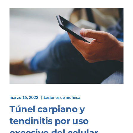
marzo 15, 2022
Lesiones de muñeca
Túnel carpiano y
tendinitis por uso
excesivo del celular