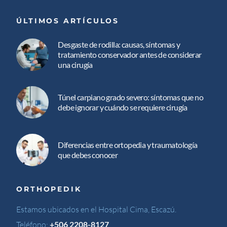
ÚLTIMOS ARTÍCULOS
Desgaste de rodilla: causas, síntomas y
tratamiento conservador antes de considerar
una cirugía
Túnel carpiano grado severo: síntomas que no
debe ignorar y cuándo se requiere cirugía
Diferencias entre ortopedia y traumatología
que debes conocer
ORTHOPEDIK
Estamos ubicados en el Hospital Cima, Escazú.
Teléfono:
+506 2208-8127