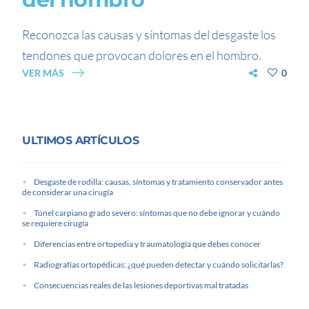
Reconozca las causas y síntomas del desgaste los
tendones que provocan dolores en el hombro.
VER MÁS
0
ULTIMOS ARTÍCULOS
Desgaste de rodilla: causas, síntomas y tratamiento conservador antes
de considerar una cirugía
Túnel carpiano grado severo: síntomas que no debe ignorar y cuándo
se requiere cirugía
Diferencias entre ortopedia y traumatología que debes conocer
Radiografías ortopédicas: ¿qué pueden detectar y cuándo solicitarlas?
Consecuencias reales de las lesiones deportivas mal tratadas