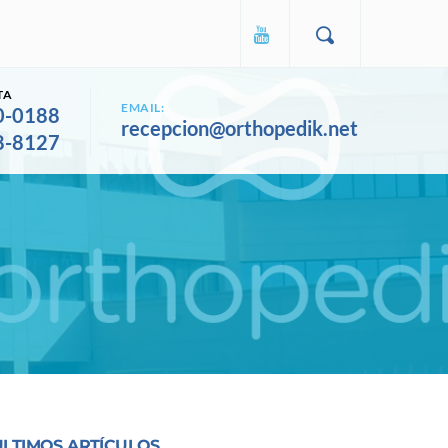
TA
EMAIL:
0-0188
recepcion@orthopedik.net
8-8127
ULTIMOS ARTÍCULOS