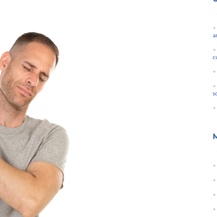
a
c
s