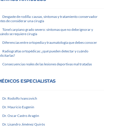
Desgaste de rodilla: causas, síntomas y tratamiento conservador
ntes de considerar una cirugía
Túnel carpiano grado severo: síntomas que no debe ignorar y
uándo se requiere cirugía
Diferencias entre ortopedia y traumatología que debes conocer
Radiografías ortopédicas: ¿qué pueden detectar y cuándo
olicitarlas?
Consecuencias reales de las lesiones deportivas mal tratadas
MÉDICOS ESPECIALISTAS
Dr. Rodolfo Ivancovich
Dr. Mauricio Eugenin
Dr. Oscar Castro Aragón
Dr. Lisandro Jiménez Quirós