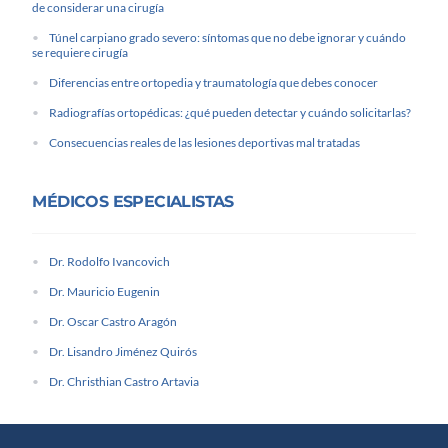
de considerar una cirugía
Túnel carpiano grado severo: síntomas que no debe ignorar y cuándo
se requiere cirugía
Diferencias entre ortopedia y traumatología que debes conocer
Radiografías ortopédicas: ¿qué pueden detectar y cuándo solicitarlas?
Consecuencias reales de las lesiones deportivas mal tratadas
MÉDICOS ESPECIALISTAS
Dr. Rodolfo Ivancovich
Dr. Mauricio Eugenin
Dr. Oscar Castro Aragón
Dr. Lisandro Jiménez Quirós
Dr. Christhian Castro Artavia