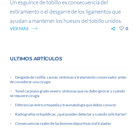
Un esguince de tobillo es consecuencia del
estiramiento o el desgarre de los ligamentos que
ayudan a mantener los huesos del tobillo unidos.
VER MÁS
0
ULTIMOS ARTÍCULOS
Desgaste de rodilla: causas, síntomas y tratamiento conservador antes
de considerar una cirugía
Túnel carpiano grado severo: síntomas que no debe ignorar y cuándo
se requiere cirugía
Diferencias entre ortopedia y traumatología que debes conocer
Radiografías ortopédicas: ¿qué pueden detectar y cuándo solicitarlas?
Consecuencias reales de las lesiones deportivas mal tratadas