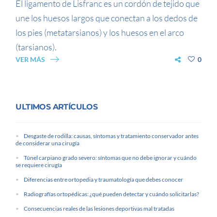
El ligamento de Lisfranc es un cordón de tejido que
une los huesos largos que conectan a los dedos de
los pies (metatarsianos) y los huesos en el arco
(tarsianos).
VER MÁS
0
ULTIMOS ARTÍCULOS
Desgaste de rodilla: causas, síntomas y tratamiento conservador antes
de considerar una cirugía
Túnel carpiano grado severo: síntomas que no debe ignorar y cuándo
se requiere cirugía
Diferencias entre ortopedia y traumatología que debes conocer
Radiografías ortopédicas: ¿qué pueden detectar y cuándo solicitarlas?
Consecuencias reales de las lesiones deportivas mal tratadas