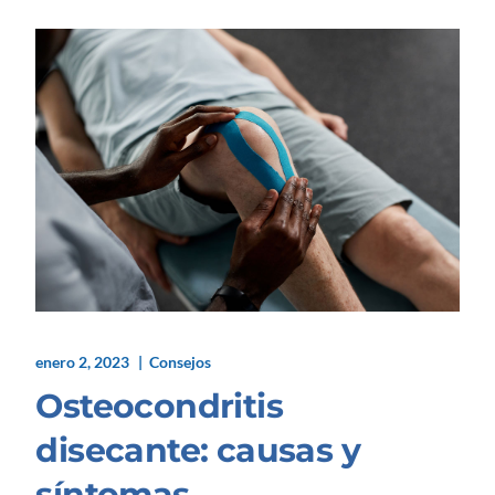
enero 2, 2023
Consejos
Osteocondritis
disecante: causas y
síntomas