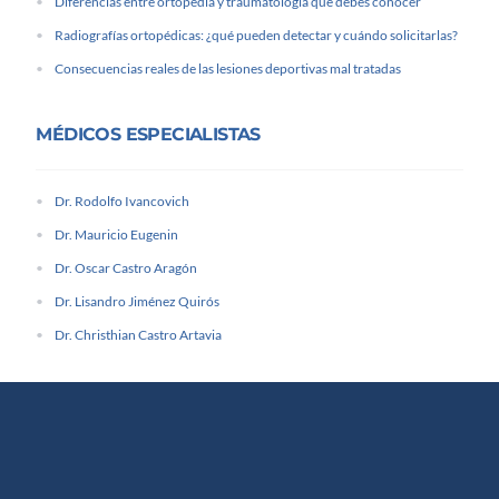
Diferencias entre ortopedia y traumatología que debes conocer
Radiografías ortopédicas: ¿qué pueden detectar y cuándo solicitarlas?
Consecuencias reales de las lesiones deportivas mal tratadas
MÉDICOS ESPECIALISTAS
Dr. Rodolfo Ivancovich
Dr. Mauricio Eugenin
Dr. Oscar Castro Aragón
Dr. Lisandro Jiménez Quirós
Dr. Christhian Castro Artavia